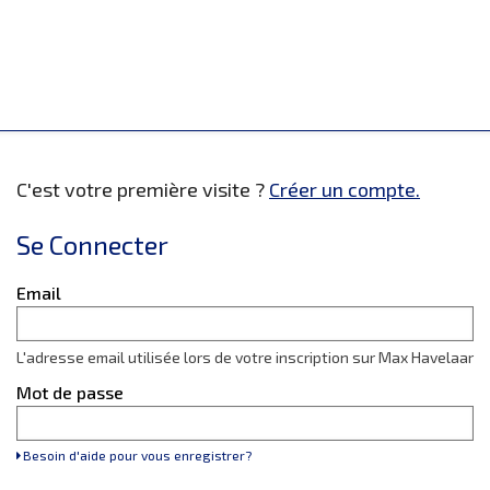
C'est votre première visite ?
Créer un compte.
Se Connecter
Connectez-
Email
vous
ici
avec
votre
L'adresse email utilisée lors de votre inscription sur Max Havelaar
adresse
email
Mot de passe
et
mot
de
Besoin d'aide pour vous enregistrer?
passe.
Si